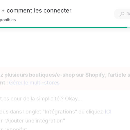
 + comment les connecter
ponibles
z plusieurs boutiques/e-shop sur Shopify, l'article 
t : 
Gérer le multi-stores
.es pour de la simplicité ? Okay...
us dans l'onglet "Intégrations" ou cliquez 
ICI
r "Ajouter une intégration"
ur "Shopify"