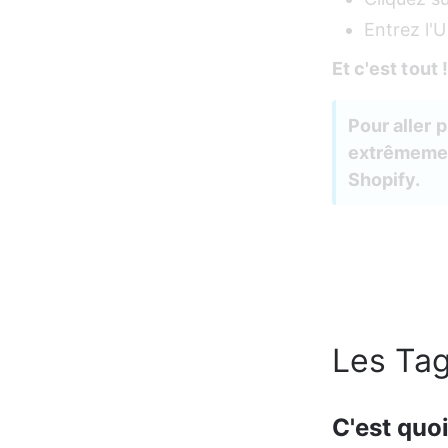
Entrez l'
Et c'est tout !
Pour aller p
extrêmement 
Shopify. 
Les Tag
C'est quo