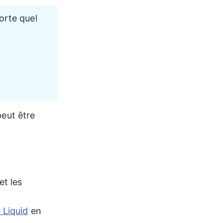
orte quel 
peut être 
t les 
 Liquid
 en 