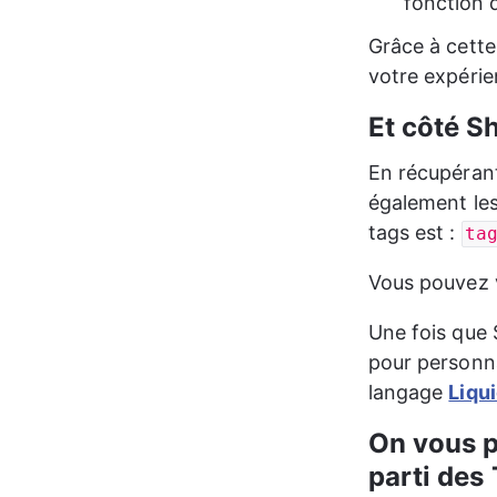
fonction 
Grâce à cette
votre expérie
Et côté Sh
En récupérant
également les 
tags est : 
ta
Vous pouvez v
Une fois que S
pour personnal
langage 
Liqu
On vous p
parti des 