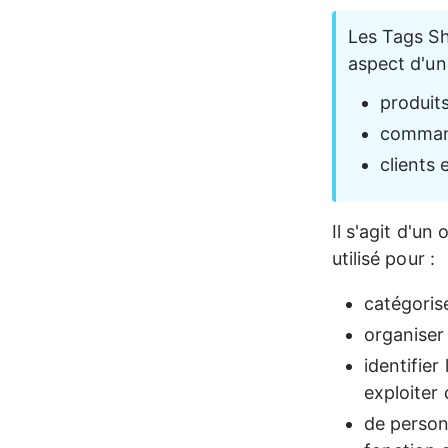
Les Tags Sh
aspect d'u
produit
comma
clients 
Il s'agit d'un
utilisé pour :
catégorise
organiser 
identifie
exploiter 
de personn