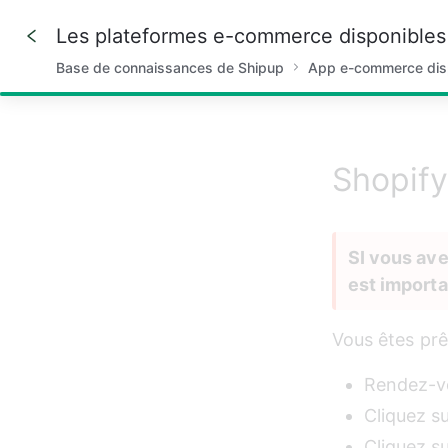
Les plateformes e-commerce disponibles
Base de connaissances de Shipup
App e-commerce dis
66%
Shopify
SI vous ave
est importan
Vous êtes prêt
Rendez-vo
Cliquez su
Cliquez s