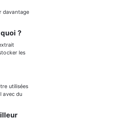
er davantage 
 quoi ?
xtrait 
stocker les 
re utilisées 
l avec du 
lleur 